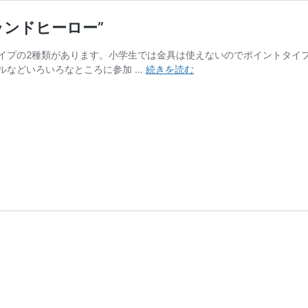
ランドヒーロー”
イプの2種類があります。小学生では金具は使えないのでポイントタイ
お
ルなどいろいろなところに参加 …
続きを読む
す
す
め
ZETT
一
般・
少
年
用
ス
パ
イ
ク”グ
ラ
ン
ド