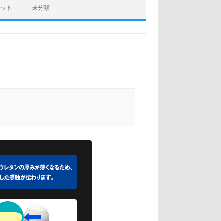
バット
未分類