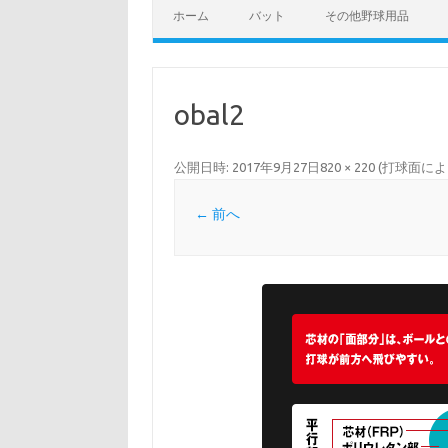
ホーム
バット
その他野球用品
obal2
公開日時:
2017年9月27日
820 × 220
(
打球面によ
← 前へ