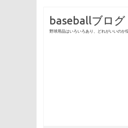
コ
ン
テ
baseballブログ
ン
ツ
へ
野球用品はいろいろあり、どれがいいのか
ス
キ
ッ
プ