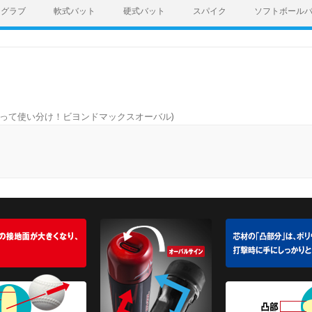
グラブ
軟式バット
硬式バット
スパイク
ソフトボール
って使い分け！ビヨンドマックスオーバル
)