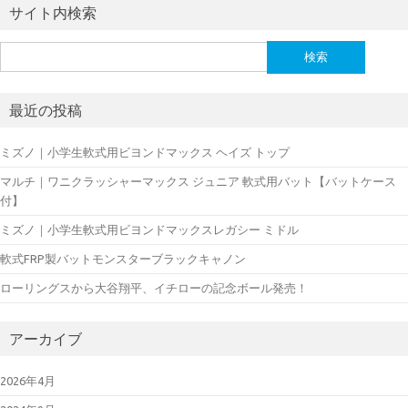
サイト内検索
検
索:
最近の投稿
ミズノ｜小学生軟式用ビヨンドマックス ヘイズ トップ
マルチ｜ワニクラッシャーマックス ジュニア 軟式用バット【バットケース
付】
ミズノ｜小学生軟式用ビヨンドマックスレガシー ミドル
軟式FRP製バットモンスターブラックキャノン
ローリングスから大谷翔平、イチローの記念ボール発売！
アーカイブ
2026年4月