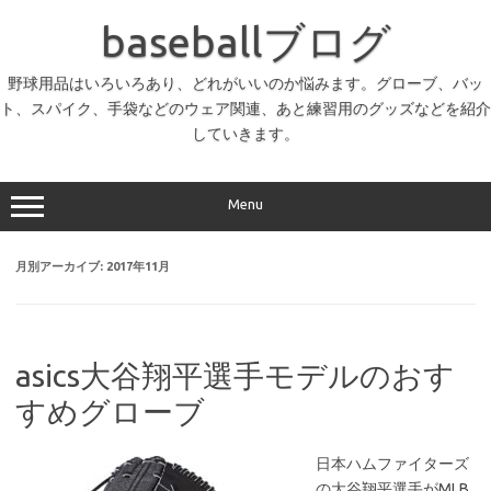
コ
ン
baseballブログ
テ
ン
ツ
へ
野球用品はいろいろあり、どれがいいのか悩みます。グローブ、バッ
ス
ト、スパイク、手袋などのウェア関連、あと練習用のグッズなどを紹介
キ
ッ
していきます。
プ
Menu
月別アーカイブ:
2017年11月
asics大谷翔平選手モデルのおす
すめグローブ
日本ハムファイターズ
の大谷翔平選手がMLB