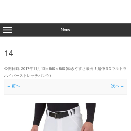
Menu
14
公開日時:
2017年11月13日
860 × 860
(
動きやすさ最高！超伸３Dウルトラ
ハイパーストレッチパンツ
)
← 前へ
次へ →