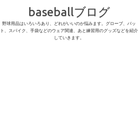
コ
ン
baseballブログ
テ
ン
ツ
へ
野球用品はいろいろあり、どれがいいのか悩みます。グローブ、バッ
ス
ト、スパイク、手袋などのウェア関連、あと練習用のグッズなどを紹介
キ
ッ
していきます。
プ