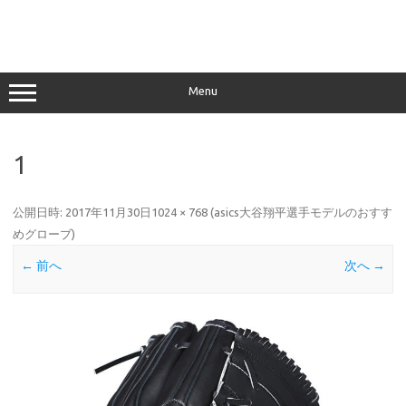
Menu
1
公開日時:
2017年11月30日
1024 × 768
(
asics大谷翔平選手モデルのおすす
めグローブ
)
← 前へ
次へ →