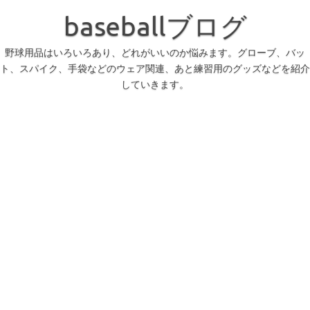
コ
ン
baseballブログ
テ
ン
ツ
へ
野球用品はいろいろあり、どれがいいのか悩みます。グローブ、バッ
ス
ト、スパイク、手袋などのウェア関連、あと練習用のグッズなどを紹介
キ
ッ
していきます。
プ