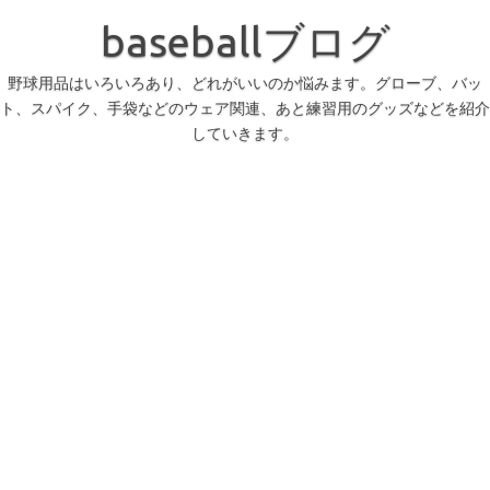
コ
ン
baseballブログ
テ
ン
ツ
へ
野球用品はいろいろあり、どれがいいのか悩みます。グローブ、バッ
ス
ト、スパイク、手袋などのウェア関連、あと練習用のグッズなどを紹介
キ
ッ
していきます。
プ