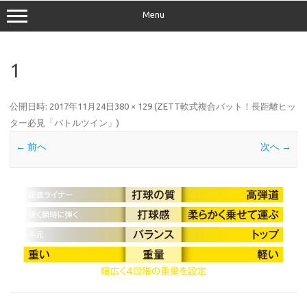
Menu
1
公開日時:
2017年11月24日
380 × 129
(
ZETT軟式複合バット！長距離ヒッ
ター必見「バトルツイン」
)
← 前へ
次へ →