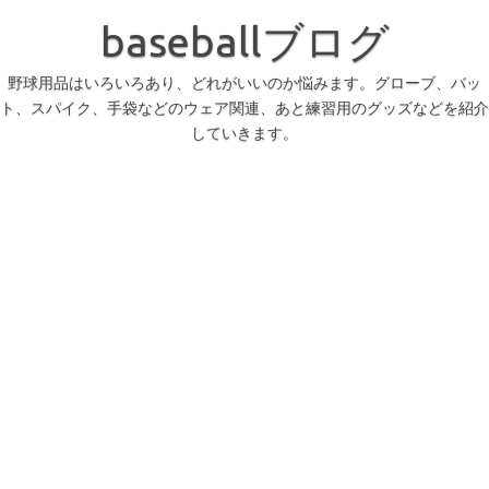
コ
ン
baseballブログ
テ
ン
ツ
へ
野球用品はいろいろあり、どれがいいのか悩みます。グローブ、バッ
ス
ト、スパイク、手袋などのウェア関連、あと練習用のグッズなどを紹介
キ
ッ
していきます。
プ