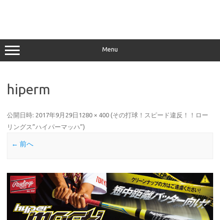
Menu
hiperm
公開日時:
2017年9月29日
1280 × 400
(
その打球！スピード違反！！ロー
リングス”ハイパーマッハ”
)
← 前へ