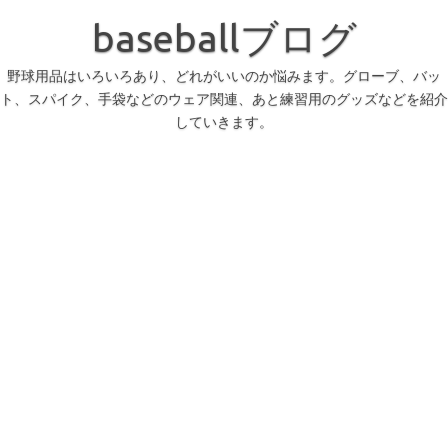
コ
ン
baseballブログ
テ
ン
ツ
へ
野球用品はいろいろあり、どれがいいのか悩みます。グローブ、バッ
ス
ト、スパイク、手袋などのウェア関連、あと練習用のグッズなどを紹介
キ
ッ
していきます。
プ