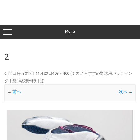
Menu
2
公開日時:
2017年11月29日
402 × 400
(
ミズノおすすめ野球用バッティン
グ手袋(高校野球対応)
)
← 前へ
次へ →