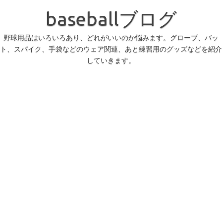
コ
ン
baseballブログ
テ
ン
ツ
へ
野球用品はいろいろあり、どれがいいのか悩みます。グローブ、バッ
ス
ト、スパイク、手袋などのウェア関連、あと練習用のグッズなどを紹介
キ
ッ
していきます。
プ