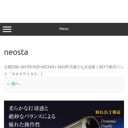
Menu
neosta
公開日時:
2017年10月16日
530 × 350
(
甲子園でも大活躍！ZETT硬式バッ
ト「ネオステイタス」
)
← 前へ