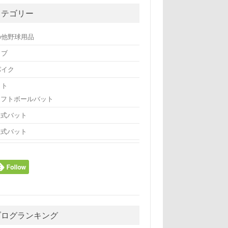
カテゴリー
の他野球用品
ラブ
パイク
ット
ソフトボールバット
硬式バット
軟式バット
ブログランキング