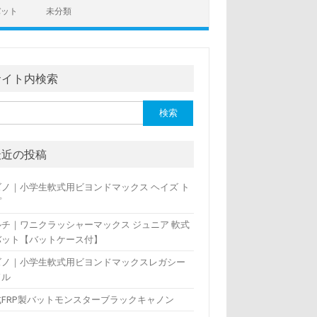
バット
未分類
サイト内検索
最近の投稿
ズノ｜小学生軟式用ビヨンドマックス ヘイズ ト
プ
ルチ｜ワニクラッシャーマックス ジュニア 軟式
バット【バットケース付】
ズノ｜小学生軟式用ビヨンドマックスレガシー
ドル
式FRP製バットモンスターブラックキャノン