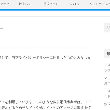
グラブ
軟式バット
硬式バット
スパイク
ソフトボール
ー
検
索:
際して、当プライバシーポリシーに同意したものとみなしま
ミ
ッ
マ
用
ミ
ミ
ビスを利用しています。このような広告配信事業者は、ユー
軟
を表示するため当サイトや他サイトへのアクセスに関する情