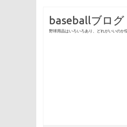
コ
ン
テ
baseballブログ
ン
ツ
へ
野球用品はいろいろあり、どれがいいのか
ス
キ
ッ
プ