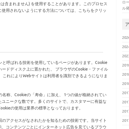
ロ
号は含まれません) を使用することがあります。このプロセス
ル
に使用されないようにする方法については、こちらをクリッ
20
20
20
コンと呼ばれる技術を使用しているページがあります。Cookie
20
ードディスク上に置かれた、 ブラウザのCookie・ファイル
20
 これによりWebサイトは利用者を識別できるようになりま
20
20
インの名称、Cookieの「寿命」に加え、 1つの値が格納されてい
たユニークな数です。多くのサイトで、カスタマーに有益な
20
Cookieの使用は業界の標準となっております。
20
何回のアクセスがなされたかを知るための技術です。当サイト
20
示、コンテンツごとにインターネット広告を見ているブラウ