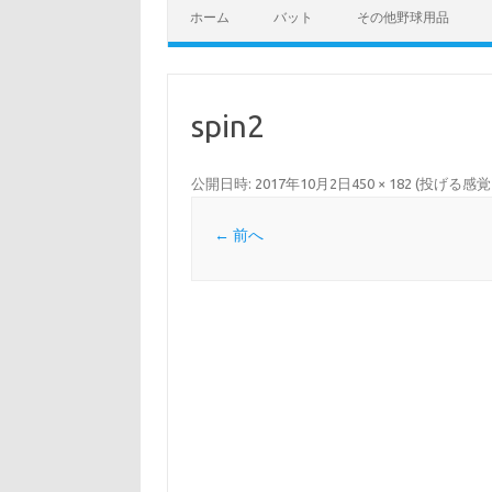
ホーム
バット
その他野球用品
spin2
公開日時:
2017年10月2日
450 × 182
(
投げる感覚
← 前へ