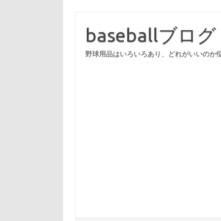
コ
ン
テ
baseballブログ
ン
ツ
へ
野球用品はいろいろあり、どれがいいのか
ス
キ
ッ
プ