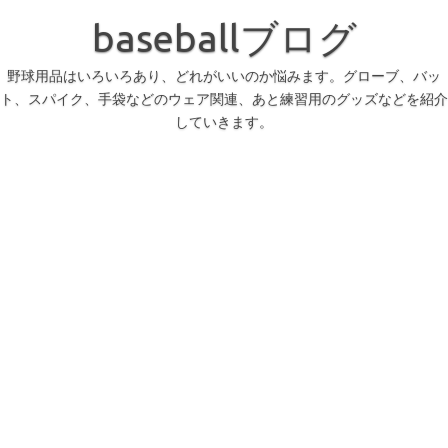
コ
ン
baseballブログ
テ
ン
ツ
へ
野球用品はいろいろあり、どれがいいのか悩みます。グローブ、バッ
ス
ト、スパイク、手袋などのウェア関連、あと練習用のグッズなどを紹介
キ
ッ
していきます。
プ