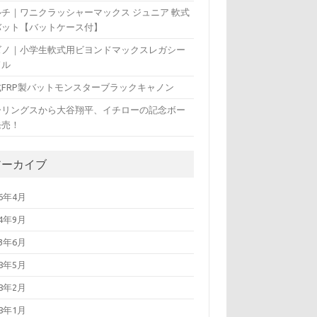
ルチ｜ワニクラッシャーマックス ジュニア 軟式
バット【バットケース付】
ズノ｜小学生軟式用ビヨンドマックスレガシー
ドル
式FRP製バットモンスターブラックキャノン
ーリングスから大谷翔平、イチローの記念ボー
発売！
アーカイブ
26年4月
24年9月
23年6月
18年5月
18年2月
18年1月