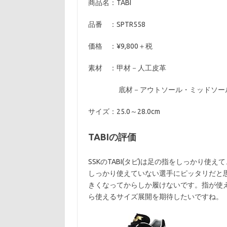
商品名：TABI
品番 ：SPTR558
価格 ：¥9,800＋税
素材 ：甲材－人工皮革
底材－アウトソール・ミッドソー
サイズ：25.0～28.0cm
TABIの評価
SSKのTABI(タビ)は足の指をしっかり
しっかり使えていない選手にピッタリだと思
きくなってからしか履けないです。指が使
ら使えるサイズ展開を期待したいですね。