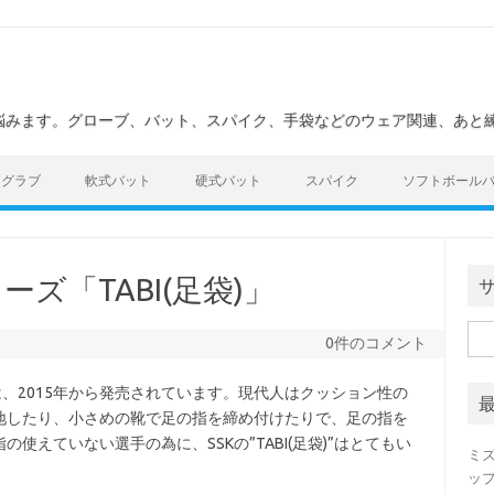
悩みます。グローブ、バット、スパイク、手袋などのウェア関連、あと
グラブ
軟式バット
硬式バット
スパイク
ソフトボール
ズ「TABI(足袋)」
検
0件のコメント
索:
は、2015年から発売されています。現代人はクッション性の
地したり、小さめの靴で足の指を締め付けたりで、足の指を
えていない選手の為に、SSKの”TABI(足袋)”はとてもい
ミ
ッ