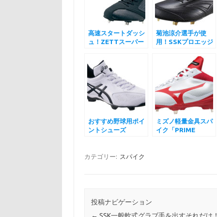
高速スタートダッシ
菊池涼介選手が使
ュ！ZETTスーパー
用！SSKプロエッジ
グランドジャック
マキシライト！
おすすめ野球用ポイ
ミズノ軽量金具スパ
ントシューズ
イク「PRIME
「asics STAR
BUDDY(プライムバ
SHINE」
ディ)」
カテゴリー:
スパイク
投稿ナビゲーション
←
SSK一般軟式グラブ手を出すそれだけ