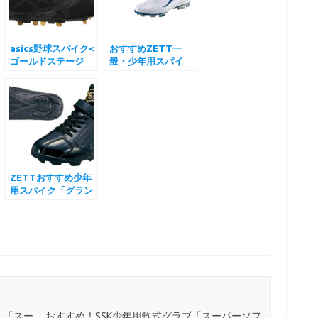
asics野球スパイク<
おすすめZETT一
ゴールドステージ
般・少年用スパイ
>”スピードアクセ
ク”グランドヒーロ
ル”
ー”
ZETTおすすめ少年
用スパイク「グラン
ドヒーローPJ」
！「スー
おすすめ！SSK少年用軟式グラブ「スーパーソフ