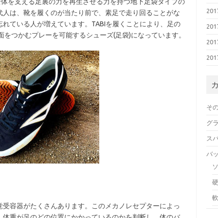
全体を支える足裏の力を再生させる力を持つ地下足袋タイプの
20
代人は、靴を履くのが当たり前で、素足で走り回ることがな
れている人が増えています。TABIを履くことにより、足の
20
面をつかむプレーを可能するシューズ(足袋)になっています。
20
20
そ
グ
ス
バ
覚受容器がたくさんあります。このメカノレセプターによっ
、体重が足のどの位置にかかっているのかを判断し、体のバ