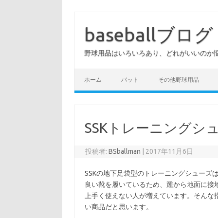
コ
ン
テ
baseballブログ
ン
ツ
へ
野球用品はいろいろあり、どれがいいのか
ス
キ
ッ
プ
ホーム
バット
その他野球用品
SSKトレーニングシュー
投稿者:
BSballman
|
2017年11月6日
SSKの地下足袋型のトレーニングシューズ
良い靴を履いているため、踵から地面に接
上手く使えない人が増えています。そんな指の使
い商品だと思います。