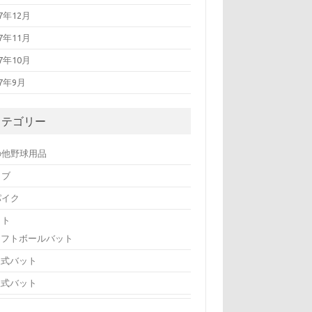
17年12月
17年11月
17年10月
17年9月
カテゴリー
の他野球用品
ラブ
パイク
ット
ソフトボールバット
硬式バット
軟式バット