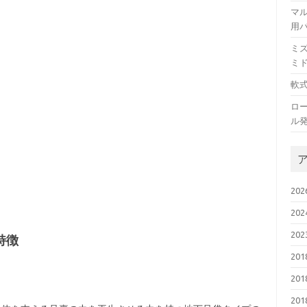
マ
用
ミ
ミ
軟
ロ
ル
20
20
20
特徴
20
20
20