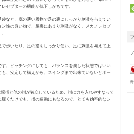
ノレセプターの機能が低下しがちです。
足袋など、底の薄い履物で足の裏にしっかり刺激を与えてい
ョン性の良い物で、足裏にあまり刺激がなく、メカノレセプ
す。
足で歩いたり、足の指をしっかり使い、足に刺激を与えて上
ブ
です。ピッチングにしても、バランスを崩した状態ではいい
ても、安定して構えから、スイングまで出来ていないとボー
野
BIは親指と他の指が独立しているため、指に力を入れやすなって
に履くだけでも、指の運動にもなるので、とても効率的なシ