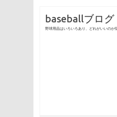
コ
ン
テ
baseballブログ
ン
ツ
へ
野球用品はいろいろあり、どれがいいのか
ス
キ
ッ
プ