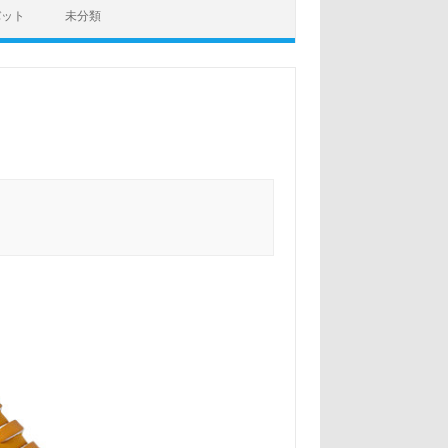
バット
未分類