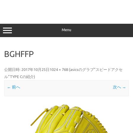
Menu
BGHFFP
公開日時:
2017年10月25日
1024 × 768
(
asicsのグラブ”スピードアクセ
ル”TYPE Cの紹介
)
← 前へ
次へ →