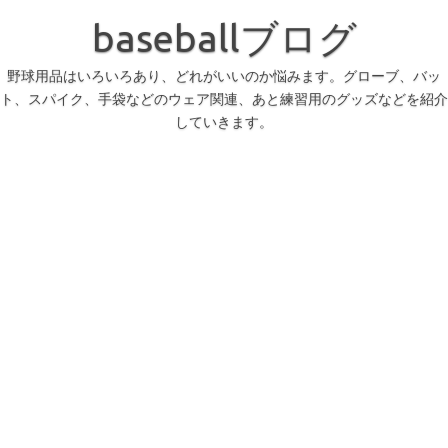
コ
ン
baseballブログ
テ
ン
ツ
へ
野球用品はいろいろあり、どれがいいのか悩みます。グローブ、バッ
ス
ト、スパイク、手袋などのウェア関連、あと練習用のグッズなどを紹介
キ
ッ
していきます。
プ