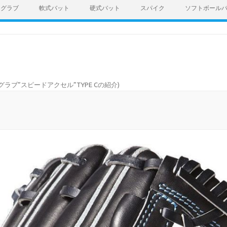
グラブ
軟式バット
硬式バット
スパイク
ソフトボール
sのグラブ”スピードアクセル”TYPE Cの紹介
)