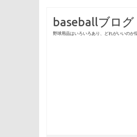
コ
ン
テ
baseballブログ
ン
ツ
へ
野球用品はいろいろあり、どれがいいのか
ス
キ
ッ
プ