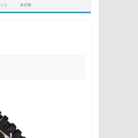
バット
未分類