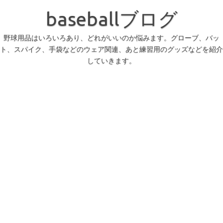
コ
ン
baseballブログ
テ
ン
ツ
へ
野球用品はいろいろあり、どれがいいのか悩みます。グローブ、バッ
ス
ト、スパイク、手袋などのウェア関連、あと練習用のグッズなどを紹介
キ
ッ
していきます。
プ