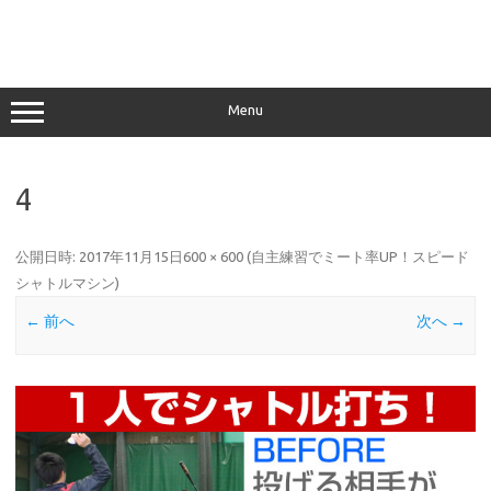
Menu
4
公開日時:
2017年11月15日
600 × 600
(
自主練習でミート率UP！スピード
シャトルマシン
)
← 前へ
次へ →