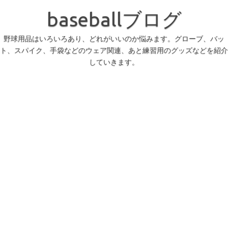
コ
ン
baseballブログ
テ
ン
ツ
へ
野球用品はいろいろあり、どれがいいのか悩みます。グローブ、バッ
ス
ト、スパイク、手袋などのウェア関連、あと練習用のグッズなどを紹介
キ
ッ
していきます。
プ