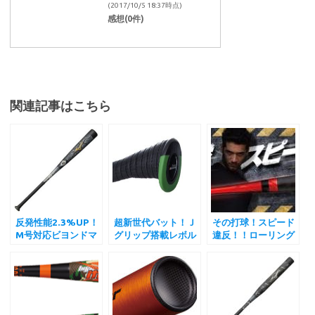
(2017/10/5 18:37時点)
感想(0件)
関連記事はこちら
反発性能2.3%UP！
超新世代バット！Ｊ
その打球！スピード
M号対応ビヨンドマ
グリップ搭載レボル
違反！！ローリング
ックスギガキング
タイガー”iota”
ス”ハイパーマッハ”