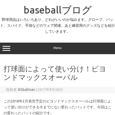
コ
ン
baseballブログ
テ
ン
ツ
へ
野球用品はいろいろあり、どれがいいのか悩みます。グローブ、バッ
ス
ト、スパイク、手袋などのウェア関連、あと練習用のグッズなどを紹介
キ
ッ
していきます。
プ
Menu
打球面によって使い分け！ビヨ
ンドマックスオーバル
投稿者:
BSballman
|
2017年9月28日
この2018年2月発売予定のビヨンドマックスオーバルは打球面によ
って使い分けができる今までにない変わったバットです。今回はこ
の変わったバットの紹介です。