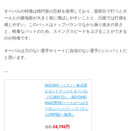
オーバルの特徴は楕円形の芯材を使用しており、面部分で打つとボ
ールとの接地面が大きく前に飛ばしやすいことと、凸面では打感を
感じやすい。このバットはトップバランスながら振り抜きの良さ
と、軽量なバットのため、スイングスピードを上げることができる
のが特徴です。
オーバルは力のない選手やミートに自信のない選手にいいバットだ
と思います。
MIZUNO（ミズノ）軟式用
ビヨンドマックス オーバル
（1CJBR133）（BEYOND
MAX/野球/ベースボール/カ
ーボンバット/トップバラン
ス/FRP製/一般用）
24,192円
価格: