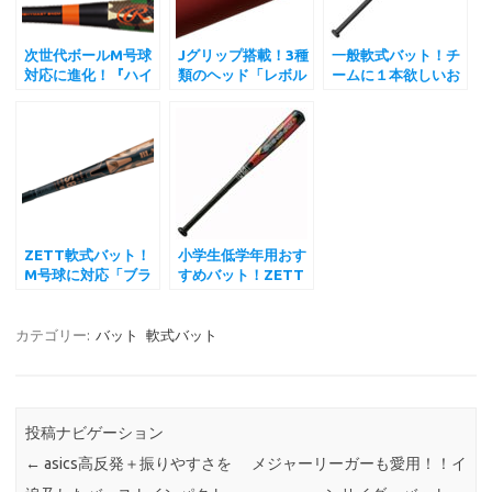
次世代ボールM号球
Jグリップ搭載！3種
一般軟式バット！チ
対応に進化！『ハイ
類のヘッド「レボル
ームに１本欲しいお
パーマッハS』登
タイガーBATE」
すすめランキン
場！
グ！！
ZETT軟式バット！
小学生低学年用おす
M号球に対応「ブラ
すめバット！ZETT
ックキャノンZⅡ」
スイングマックス
カテゴリー:
バット
軟式バット
投稿ナビゲーション
←
asics高反発＋振りやすさを
メジャーリーガーも愛用！！イ